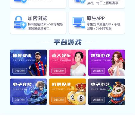
此外，两人的合作也为球队带来了积极影响。在共同
训练和比赛过程中，他们逐渐形成了信任感，有助于
提高团队凝聚力。因此，不论是在赛场上还是生活
中，东契奇与八村都展现出了非常优秀的团队精神和
个人魅力。
2、社交媒体互动的重要性
随着社交媒体的发展，运动员们越来越倾向于通过这
种平台与粉丝和朋友进行交流。东契奇与八村这次幽
默对话便是一个典型案例，通过社交媒体迅速传播，
让更多的人参与到这段轻松愉快的交流中来。而这种
即时性正是现代社交媒体的一大优势。
社交媒体不仅可以拉近球员与球迷之间的距离，还能
展示他们真实的一面。在高强度训练和比赛之外，球