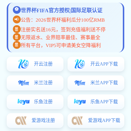
比赛数据从这里开始
覆盖实时赛事、专业数据、高清视频，
kaiyun官
网首页APP
与网页版为您提供便捷的体育服务。
APP下载
网页版入口
首页
/
体育报道
/ 正文
2026-07-07 04:49
53 次阅读
掘金若在收官战输给马刺将面临火箭挑战