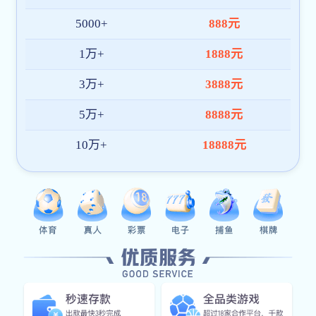
影响。
1、掘金当前状态分析
丹佛掘金队在本赛季表现起伏不定，尽管他们拥有一
支实力强大的阵容，但在一些关键时刻却未能把握住
胜利。近期几场比赛中，他们的进攻效率有所下降，
特别是在面对防守强硬的球队时，更是屡屡遭遇困
境。这种状态让他们在收官战中必须全力以赴，以确
保能够顺利进入季后赛。
此外，球队核心球员的健康状况也是影响掘金表现的
重要因素。如果明星球员能够保持身体健康并发挥出
应有水平，那么掘金有很大机会在收官战中取得胜
利。然而，如果出现伤病或者状态不佳的问题，那么
他们将面临更大的挑战，这不仅关系到当场比赛，还