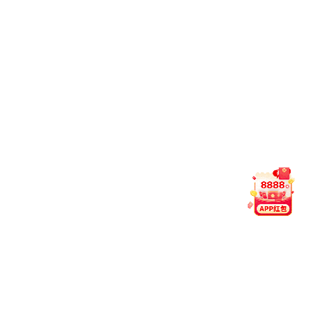
长期以来与强敌交锋所积累出来的不安心理，会直接
影响到球队表现。因此，无论是面对马刺还是潜藏于
后的火箭，每一步都至关重要。
4、晋级前景展望
无论最终结果如何，两支球队都有各自晋级季后赛的
希望。对于掘金来说，如果他们能成功击败马刺，将
锁定自己的晋级名额，同时增加士气，为后续赛事铺
平道路。而如果失利，则需寄希望于其他因素来实现
逆转，例如借助其他竞争者之间相互消耗来提高晋级
概率。
另一方面，对于火箭来说，即使搭上了与掘金争夺名
额的大船，也并非意味着必然成功。他们同样需要克
服自身各种困难，包括调整心态、强化团队配合等